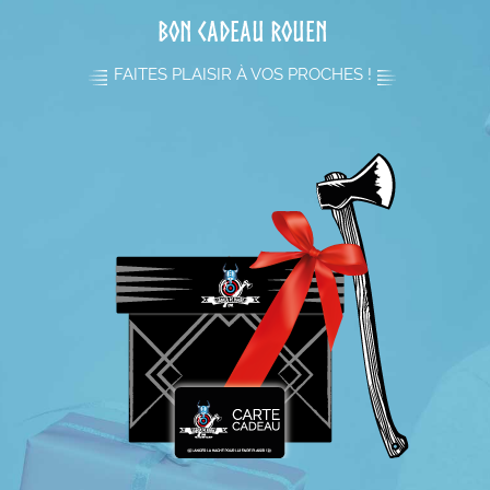
OUVREZ VOTRE CENTRE L'HACHEZ-VOUS LANCER DE HACHE
Bon cadeau Rouen
COMMUNAUTE
FAITES PLAISIR À VOS PROCHES !
VOTRE PANIER
C'EST LA SAINT PATRICK
GROUPES / PRIVATISATIONS