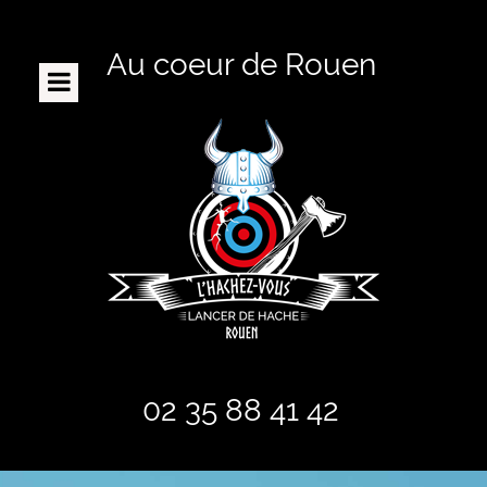
Au coeur de Rouen
ACCUEIL
LE CONCEPT
RÉSERVATION / TARIFS
ENFANTS
BON CADEAU
CIBLES PORTATIVES
FAQ
PRESENTATION
02 35 88 41 42
POUR QUI ?
CONTACT / HORAIRES